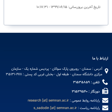
تاریخ آخرین بروزرسانی: 1399/06/15 - 10:17:31
ارتباط با ما
آدرس : سمنان - روبروی پارک سوکان - پردیس شماره یک - سازمان
مرکزی دانشگاه سمنان - طبقه اول - بخش غربی کد پستی : 19111-35131
تلفن : 31535859
دورنگار : 31539540
رایانامه روابط عمومی :
research [at] semnan.ac.ir
رایانامه ریاست :
s_sadodin [at] semnan.ac.ir