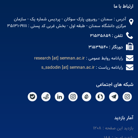
ارتباط با ما
آدرس : سمنان - روبروی پارک سوکان - پردیس شماره یک - سازمان
مرکزی دانشگاه سمنان - طبقه اول - بخش غربی کد پستی : 19111-35131
تلفن : 31535859
دورنگار : 31539540
رایانامه روابط عمومی :
research [at] semnan.ac.ir
رایانامه ریاست :
s_sadodin [at] semnan.ac.ir
شبکه های اجتماعی
آمار بازدید
بازدید این صفحه : 1208
بازدید امروز : 188